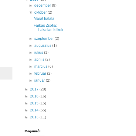
►
december
(9)
▼
október
(2)
Marat halála
Farkas Zsófia:
Lakatlan lelkek
►
szeptember
(2)
►
augusztus
(1)
►
július
(1)
►
április
(2)
►
március
(6)
►
február
(2)
►
január
(2)
►
2017
(28)
►
2016
(16)
►
2015
(15)
►
2014
(55)
►
2013
(11)
Magamról