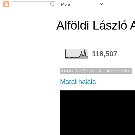
Alföldi László
118,507
2018. október 18., csütörtök
Marat halála